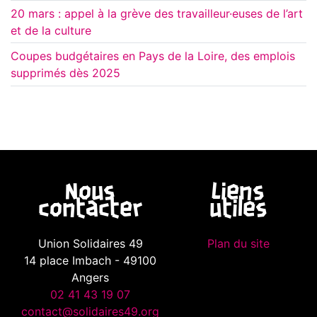
20 mars : appel à la grève des travailleur·euses de l’art
et de la culture
Coupes budgétaires en Pays de la Loire, des emplois
supprimés dès 2025
Nous
Liens
contacter
utiles
Union Solidaires 49
Plan du site
14 place Imbach - 49100
Angers
02 41 43 19 07
contact@solidaires49.org