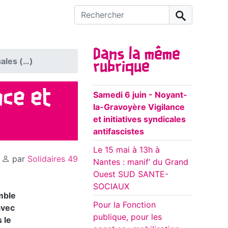
Rechercher :
Dans la même
cales (…)
rubrique
nce et
Samedi 6 juin - Noyant-
la-Gravoyère Vigilance
et initiatives syndicales
antifascistes
Le 15 mai à 13h à
,
par
Solidaires 49
Nantes : manif’ du Grand
Ouest SUD SANTE-
SOCIAUX
emble
Pour la Fonction
avec
publique, pour les
 le