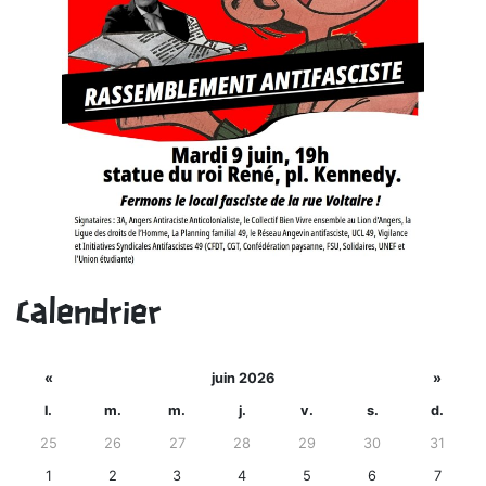
Calendrier
«
juin 2026
»
l.
m.
m.
j.
v.
s.
d.
25
26
27
28
29
30
31
1
2
3
4
5
6
7