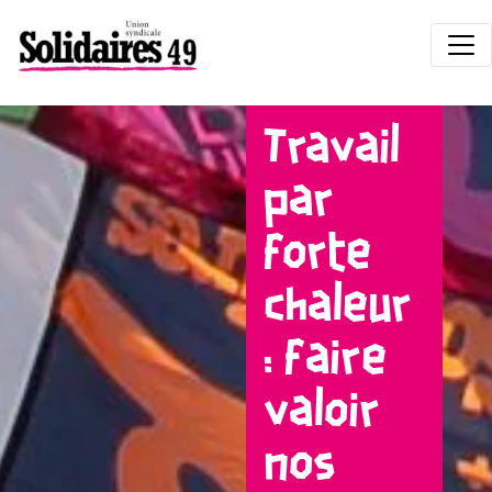
Travail
par
forte
chaleur
: faire
valoir
nos