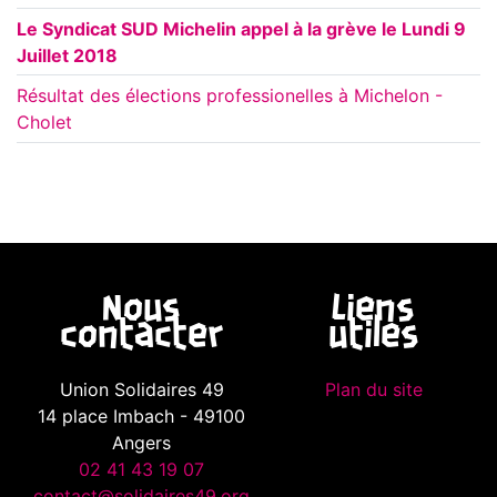
Le Syndicat SUD Michelin appel à la grève le Lundi 9
Juillet 2018
Résultat des élections professionelles à Michelon -
Cholet
Nous
Liens
contacter
utiles
Union Solidaires 49
Plan du site
14 place Imbach - 49100
Angers
02 41 43 19 07
contact@solidaires49.org