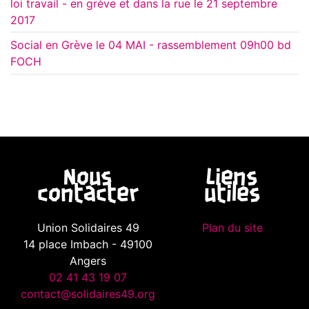
loi travail - en grève et dans la rue le 21 septembre
2017
Social en Grève le 04 MAI - rassemblement 09h00 bd
FOCH
Nous
Liens
contacter
utiles
Union Solidaires 49
Plan du site
14 place Imbach - 49100
Angers
02 41 43 19 07
contact@solidaires49.org