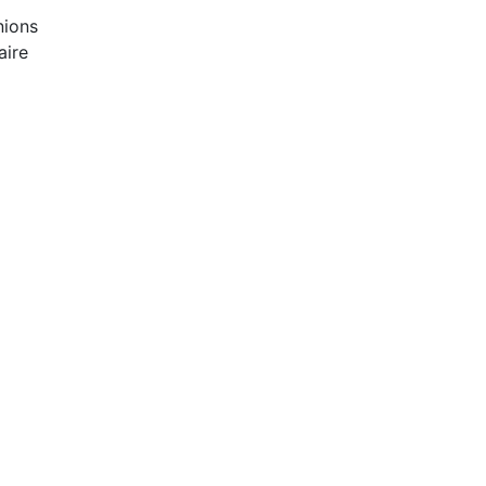
nions
aire