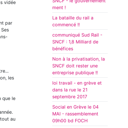
SNCF - le gouvernement
is vidée
ment !
La bataille du rail a
nt par
commencé !!
. Ses
communiqué Sud Rail -
ans-
SNCF : 1,8 Milliard de
bénéfices
Non à la privatisation, la
SNCF doit rester une
re...
entreprise publique !!
on, les
loi travail - en grève et
dans la rue le 21
septembre 2017
n que le
Social en Grève le 04
année.
MAI - rassemblement
 tout au
09h00 bd FOCH