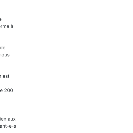
e
terme à
 de
 nous
n est
de 200
ien aux
tant-e-s