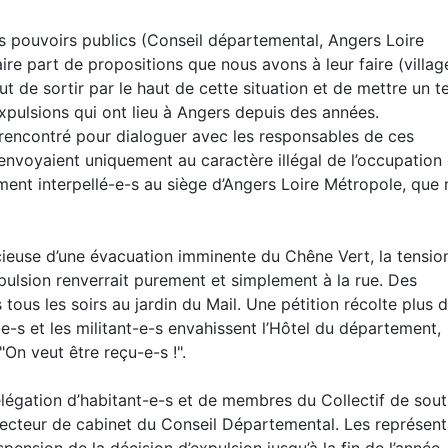
s pouvoirs publics (Conseil départemental, Angers Loire
aire part de propositions que nous avons à leur faire (villag
 but de sortir par le haut de cette situation et de mettre un 
expulsions qui ont lieu à Angers depuis des années.
 rencontré pour dialoguer avec les responsables de ces
renvoyaient uniquement au caractère illégal de l’occupation
ment interpellé-e-s au siège d’Angers Loire Métropole, que
ficieuse d’une évacuation imminente du Chêne Vert, la tensio
xpulsion renverrait purement et simplement à la rue. Des
tous les soirs au jardin du Mail. Une pétition récolte plus 
-e-s et les militant-e-s envahissent l’Hôtel du département,
On veut être reçu-e-s !".
délégation d’habitant-e-s et de membres du Collectif de sout
irecteur de cabinet du Conseil Départemental. Les représen