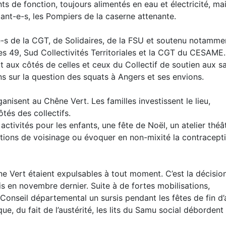
ts de fonction, toujours alimentés en eau et électricité, ma
ant-e-s, les Pompiers de la caserne attenante.
e-s de la CGT, de Solidaires, de la FSU et soutenu notamme
res 49, Sud Collectivités Territoriales et la CGT du CESAME
 aux côtés de celles et ceux du Collectif de soutien aux s
ns sur la question des squats à Angers et ses envions.
rganisent au Chêne Vert. Les familles investissent le lieu,
ôtés des collectifs.
activités pour les enfants, une fête de Noël, un atelier théât
ations de voisinage ou évoquer en non-mixité la contracepti
ne Vert étaient expulsables à tout moment. C’est la décisio
is en novembre dernier. Suite à de fortes mobilisations,
Conseil départemental un sursis pendant les fêtes de fin d’
ue, du fait de l’austérité, les lits du Samu social débordent