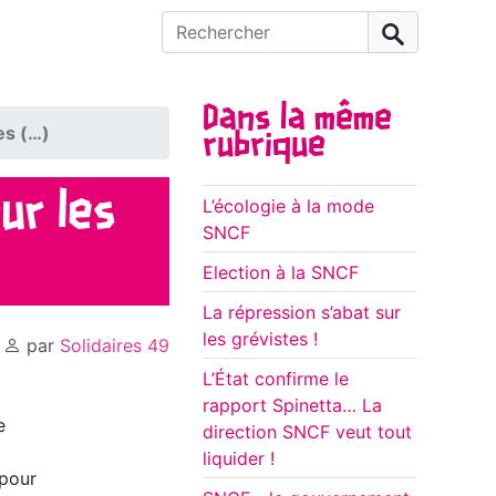
Rechercher :
Dans la même
es (…)
rubrique
ur les
L’écologie à la mode
SNCF
Election à la SNCF
La répression s’abat sur
les grévistes !
,
par
Solidaires 49
L’État confirme le
rapport Spinetta… La
e
direction SNCF veut tout
liquider !
 pour