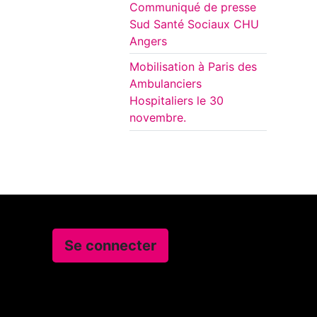
Communiqué de presse
Sud Santé Sociaux CHU
Angers
Mobilisation à Paris des
Ambulanciers
Hospitaliers le 30
novembre.
Se connecter