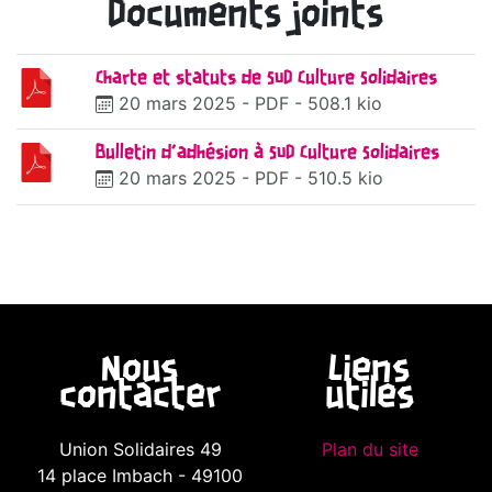
Documents joints
Charte et statuts de SUD Culture Solidaires
20 mars 2025
-
PDF
-
508.1 kio
Bulletin d’adhésion à SUD Culture Solidaires
20 mars 2025
-
PDF
-
510.5 kio
Nous
Liens
contacter
utiles
Union Solidaires 49
Plan du site
14 place Imbach - 49100