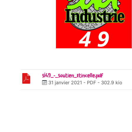
SI49_-_Soutien_Etincelle.pdf
31 janvier 2021
-
PDF
-
302.9 kio