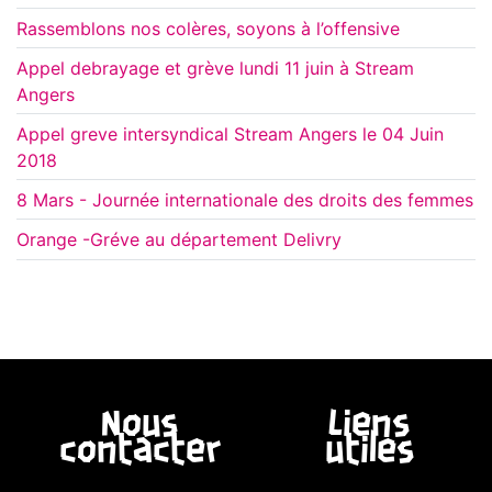
Rassemblons nos colères, soyons à l’offensive
Appel debrayage et grève lundi 11 juin à Stream
Angers
Appel greve intersyndical Stream Angers le 04 Juin
2018
8 Mars - Journée internationale des droits des femmes
Orange -Gréve au département Delivry
Nous
Liens
contacter
utiles