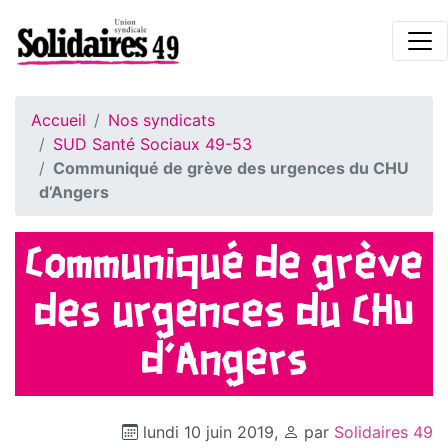
Accueil
Nos syndicats
SUD Santé Sociaux 49-53
Communiqué de grève des urgences du CHU
d’Angers
Communiqué de grève
des urgences du CHU
d’Angers
lundi 10 juin 2019
,
par
Solidaires 49