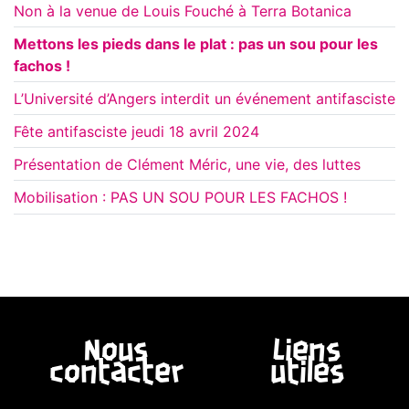
Non à la venue de Louis Fouché à Terra Botanica
Mettons les pieds dans le plat : pas un sou pour les
fachos !
L’Université d’Angers interdit un événement antifasciste
Fête antifasciste jeudi 18 avril 2024
Présentation de Clément Méric, une vie, des luttes
Mobilisation : PAS UN SOU POUR LES FACHOS !
Nous
Liens
contacter
utiles